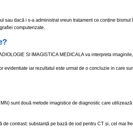
bariul sau dacă i s-a administrat vreun tratament ce conține bismut
ografiei computerizate.
le?
OLOGIE SI IMAGISTICA MEDICALA va interpreta imaginile, iar 
r evidentiate iar rezultatul este urmat de o concluzie in care su
 sunt două metode imagistice de diagnostic care utilizează tehn
ță de contrast: substanță pe bază de iod pentru CT și, cel mai 