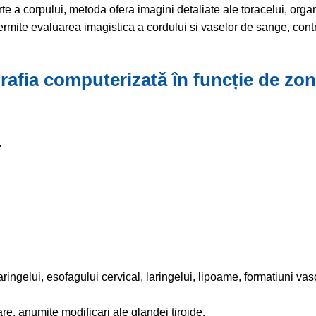
e a corpului, metoda ofera imagini detaliate ale toracelui, orga
permite evaluarea imagistica a cordului si vaselor de sange, cont
rafia computerizată în funcție de zon
,
ingelui, esofagului cervical, laringelui, lipoame, formatiuni vas
are, anumite modificari ale glandei tiroide.