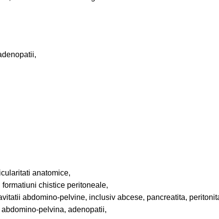
adenopatii,
icularitati anatomice,
formatiuni chistice peritoneale,
cavitatii abdomino-pelvine, inclusiv abcese, pancreatita, peritonit
a abdomino-pelvina, adenopatii,