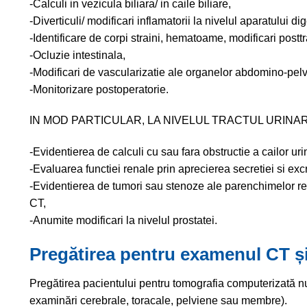
-Calculi in vezicula biliara/ in caile biliare,
-Diverticuli/ modificari inflamatorii la nivelul aparatului di
-Identificare de corpi straini, hematoame, modificari postt
-Ocluzie intestinala,
-Modificari de vascularizatie ale organelor abdomino-pelv
-Monitorizare postoperatorie.
IN MOD PARTICULAR, LA NIVELUL TRACTUL URINA
-Evidentierea de calculi cu sau fara obstructie a cailor uri
-Evaluarea functiei renale prin aprecierea secretiei si excr
-Evidentierea de tumori sau stenoze ale parenchimelor renal
CT,
-Anumite modificari la nivelul prostatei.
Pregătirea pentru examenul CT și
Pregătirea pacientului pentru tomografia computerizată nu 
examinări cerebrale, toracale, pelviene sau membre).