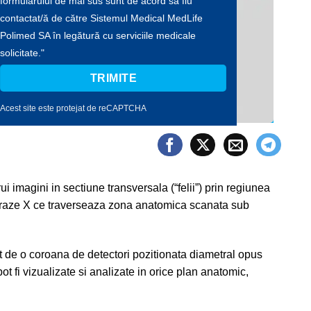
formularului de mai sus sunt de acord să fiu
contactat/ă de către Sistemul Medical MedLife
Polimed SA în legătură cu serviciile medicale
solicitate."
Acest site este protejat de reCAPTCHA
imagini in sectiune transversala (“felii”) prin regiunea
 de raze X ce traverseaza zona anatomica scanata sub
it de o coroana de detectori pozitionata diametral opus
ot fi vizualizate si analizate in orice plan anatomic,