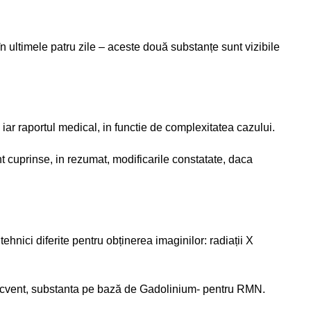
 în ultimele patru zile – aceste două substanțe sunt vizibile
raportul medical, in functie de complexitatea cazului.
nt cuprinse, in rezumat, modificarile constatate, daca
ici diferite pentru obținerea imaginilor: radiații X
frecvent, substanta pe bază de Gadolinium- pentru RMN.