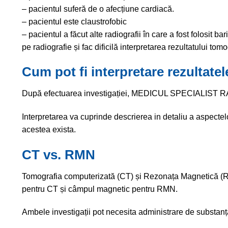
– pacientul suferă de o afecțiune cardiacă.
– pacientul este claustrofobic
– pacientul a făcut alte radiografii în care a fost folosit 
pe radiografie și fac dificilă interpretarea rezultatului tom
Cum pot fi interpretare rezultate
După efectuarea investigației, MEDICUL SPECIALIST RADI
Interpretarea va cuprinde descrierea in detaliu a aspectelo
acestea exista.
CT vs. RMN
Tomografia computerizată (CT) și Rezonața Magnetică (RMN)
pentru CT și câmpul magnetic pentru RMN.
Ambele investigații pot necesita administrare de substan