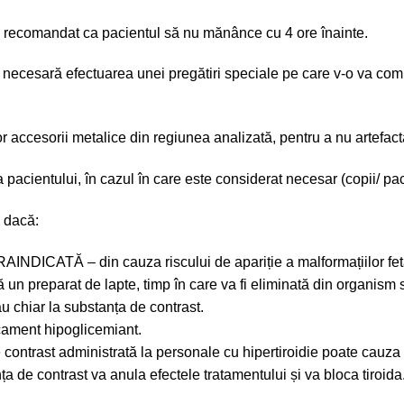
e recomandat ca pacientul să nu mănânce cu 4 ore înainte.
 fi necesară efectuarea unei pregătiri speciale pe care v-o va c
 accesorii metalice din regiunea analizată, pentru a nu artefact
cientului, în cazul în care este considerat necesar (copii/ pacie
e dacă:
CATĂ – din cauza riscului de apariție a malformațiilor fetale.
un preparat de lapte, timp în care va fi eliminată din organism 
u chiar la substanța de contrast.
cament hipoglicemiant.
contrast administrată la personale cu hipertiroidie poate cauza c
a de contrast va anula efectele tratamentului și va bloca tiroida