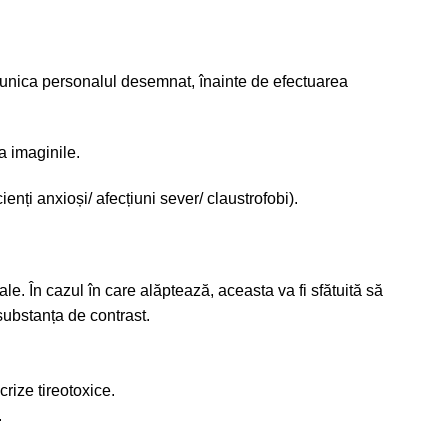
omunica personalul desemnat, înainte de efectuarea
a imaginile.
nți anxioși/ afecțiuni sever/ claustrofobi).
 În cazul în care alăptează, aceasta va fi sfătuită să
substanța de contrast.
rize tireotoxice.
.