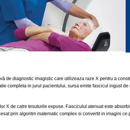
de diagnostic imagistic care utilizeaza raze X pentru a construi 
atie completa in jurul pacientului, sursa emite fascicul ingust
lor X de catre tesuturile expuse. Fasciculul atenuat este absorb
cesat prin algoritm matematic complex si convertit in imagini ce p