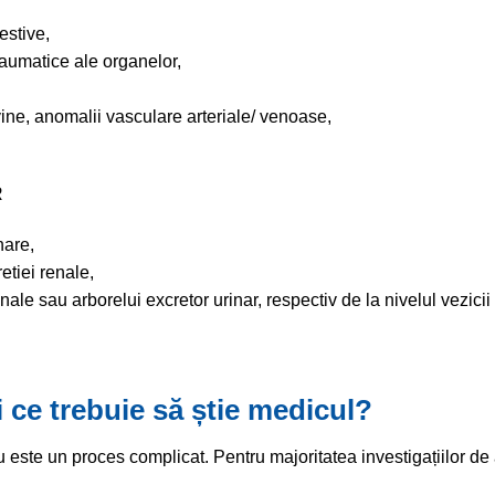
gestive,
raumatice ale organelor,
ine, anomalii vasculare arteriale/ venoase,
R
nare,
etiei renale,
e sau arborelui excretor urinar, respectiv de la nivelul vezicii 
 ce trebuie să știe medicul?
este un proces complicat. Pentru majoritatea investigațiilor de 