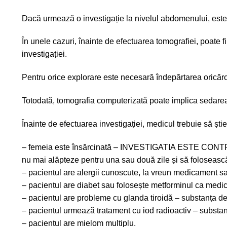
Dacă urmează o investigație la nivelul abdomenului, est
În unele cazuri, înainte de efectuarea tomografiei, poate
investigației.
Pentru orice explorare este necesară îndepărtarea oricăror
Totodată, tomografia computerizată poate implica sedarea pa
Înainte de efectuarea investigației, medicul trebuie să ști
– femeia este însărcinată – INVESTIGATIA ESTE CONTRAINDI
nu mai alăpteze pentru una sau două zile și să folosească 
– pacientul are alergii cunoscute, la vreun medicament sa
– pacientul are diabet sau folosește metforminul ca medi
– pacientul are probleme cu glanda tiroidă – substanța de 
– pacientul urmează tratament cu iod radioactiv – substanț
– pacientul are mielom multiplu.